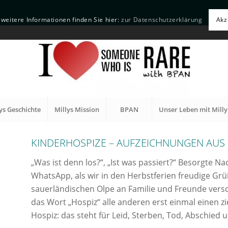
weitere Informationen finden Sie hier:
zur Datenschutzerklärung
Akz
ys Geschichte
Millys Mission
BPAN
Unser Leben mit Milly
KINDERHOSPIZE – AUFZEICHNUNGEN AUS 
„Was ist denn los?“, „Ist was passiert?“ Besorgte 
WhatsApp, als wir in den Herbstferien freudige G
sauerländischen Olpe an Familie und Freunde versc
das Wort „Hospiz“ alle anderen erst einmal einen 
Hospiz: das steht für Leid, Sterben, Tod, Abschied 