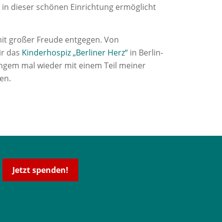
y in dieser schönen Einrichtung ermöglicht
it großer Freude entgegen. Von
ir das
Kinderhospiz „Berliner Herz“
in Berlin-
ngem mal wieder mit einem Teil meiner
en.
Jetzt spenden!