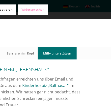
Deutsch
English
eptieren
Widersprechen
Barrieren im Kopf
Milly unterstützen
EINEM „LEBENSHAUS“
Nachfragen erreichten uns über Email und
rüße aus dem
Kinderhospiz „Balthasar“
im
hickten. Wir hatten gar nicht bedacht, dass
ziemlichen Schrecken einjagen musste.
und Trauer.