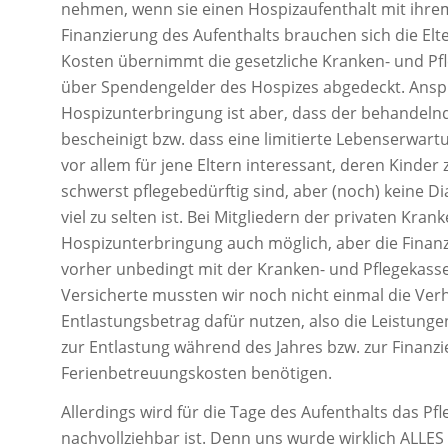
nehmen, wenn sie einen Hospizaufenthalt mit ihr
Finanzierung des Aufenthalts brauchen sich die El
Kosten übernimmt die gesetzliche Kranken- und Pf
über Spendengelder des Hospizes abgedeckt. Ansp
Hospizunterbringung ist aber, dass der behandelnd
bescheinigt bzw. dass eine limitierte Lebenserwart
vor allem für jene Eltern interessant, deren Kind
schwerst pflegebedürftig sind, aber (noch) keine D
viel zu selten ist. Bei Mitgliedern der privaten Kran
Hospizunterbringung auch möglich, aber die Finan
vorher unbedingt mit der Kranken- und Pflegekasse 
Versicherte mussten wir noch nicht einmal die Ve
Entlastungsbetrag dafür nutzen, also die Leistunge
zur Entlastung während des Jahres bzw. zur Finanz
Ferienbetreuungskosten benötigen.
Allerdings wird für die Tage des Aufenthalts das Pf
nachvollziehbar ist. Denn uns wurde wirklich ALL