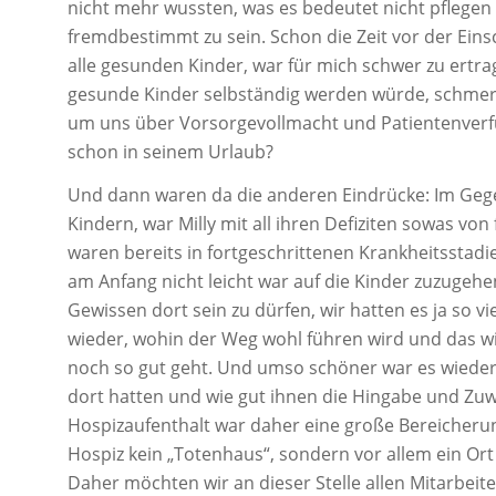
nicht mehr wussten, was es bedeutet nicht pflegen
fremdbestimmt zu sein. Schon die Zeit vor der Eins
alle gesunden Kinder, war für mich schwer zu ertrag
gesunde Kinder selbständig werden würde, schmerz
um uns über Vorsorgevollmacht und Patientenverf
schon in seinem Urlaub?
Und dann waren da die anderen Eindrücke: Im Gege
Kindern, war Milly mit all ihren Defiziten sowas von 
waren bereits in fortgeschrittenen Krankheitsstadie
am Anfang nicht leicht war auf die Kinder zuzugeh
Gewissen dort sein zu dürfen, wir hatten es ja so vi
wieder, wohin der Weg wohl führen wird und das wir
noch so gut geht. Und umso schöner war es wiederu
dort hatten und wie gut ihnen die Hingabe und Zuw
Hospizaufenthalt war daher eine große Bereicherun
Hospiz kein „Totenhaus“, sondern vor allem ein Ort
Daher möchten wir an dieser Stelle allen Mitarbeit