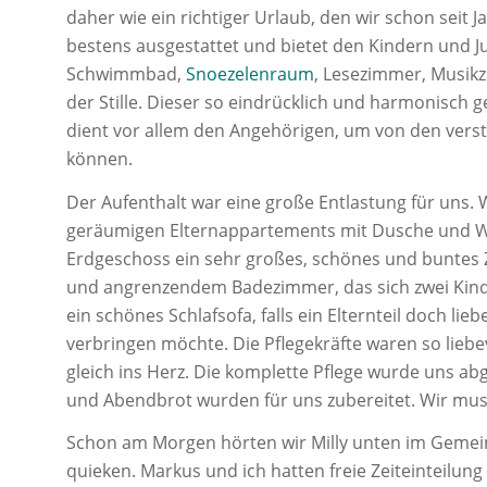
daher wie ein richtiger Urlaub, den wir schon seit J
bestens ausgestattet und bietet den Kindern und Ju
Schwimmbad,
Snoezelenraum
, Lesezimmer, Musik
der Stille. Dieser so eindrücklich und harmonisch 
dient vor allem den Angehörigen, um von den ver
können.
Der Aufenthalt war eine große Entlastung für uns. 
geräumigen Elternappartements mit Dusche und WC
Erdgeschoss ein sehr großes, schönes und buntes
und angrenzendem Badezimmer, das sich zwei Kinde
ein schönes Schlafsofa, falls ein Elternteil doch li
verbringen möchte. Die Pflegekräfte waren so liebevo
gleich ins Herz. Die komplette Pflege wurde uns 
und Abendbrot wurden für uns zubereitet. Wir mu
Schon am Morgen hörten wir Milly unten im Gemei
quieken. Markus und ich hatten freie Zeiteinteilun