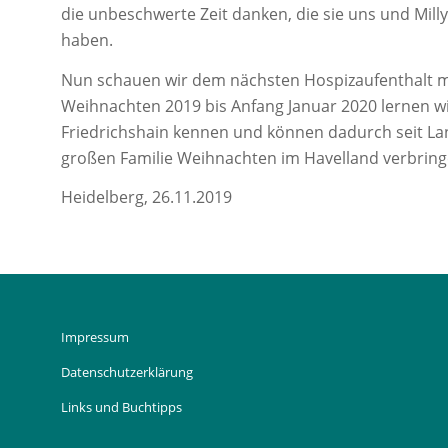
die unbeschwerte Zeit danken, die sie uns und Mill
haben.
Nun schauen wir dem nächsten Hospizaufenthalt m
Weihnachten 2019 bis Anfang Januar 2020 lernen w
Friedrichshain kennen und können dadurch seit La
großen Familie Weihnachten im Havelland verbring
Heidelberg, 26.11.2019
Impressum
Datenschutzerklärung
Links und Buchtipps