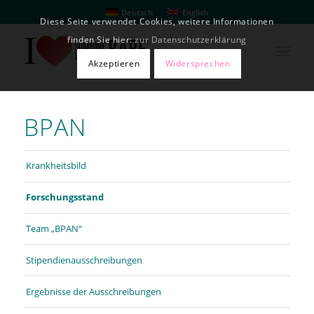
Deutsch
English
Diese Seite verwendet Cookies, weitere Informationen
finden Sie hier:
zur Datenschutzerklärung
Akzeptieren
Widersprechen
BPAN
Krankheitsbild
Forschungsstand
Team „BPAN“
Stipendienausschreibungen
Ergebnisse der Ausschreibungen