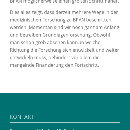
BPAN möglicherweise einen großen Schritt näher.
Dies alles zeigt, dass derzeit mehrere Wege in der
medizinischen Forschung zu BPAN beschritten
werden. Momentan sind wir noch ganz am Anfang
und betreiben Grundlagenforschung. Obwohl
man schon grob absehen kann, in welche
Richtung die Forschung sich entwickelt und weiter
entwickeln muss, behindert vor allem die
mangelnde Finanzierung den Fortschritt.
KONTAKT