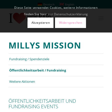
Deutsch
English
Diese Seite verwendet Cookies, weitere Informationen
finden Sie hier:
zur Datenschutzerklärung
Akzeptieren
Widersprechen
MILLYS MISSION
Fundraising / Spendenziele
Öffentlichkeitsarbeit / Fundraising
Weitere Aktionen
ÖFFENTLICHKEITSARBEIT UND
FUNDRAISING EVENTS